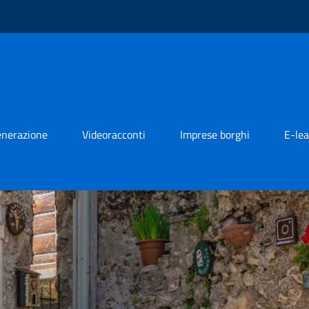
generazione
Videoracconti
Imprese borghi
E-lea