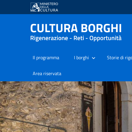
Il programma
I borghi
Storie di ri
Area riservata