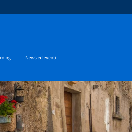
rning
News ed eventi