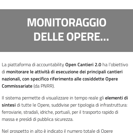
MONITORAGGIO
DELLE OPERE
COMMISSARIATE
L'ANDAMENTO DEI
La piattaforma di accountability
Open Cantieri 2.0
ha l’obiettivo
di
monitorare le attività di esecuzione dei principali cantieri
CANTIERI IN ITALIA
nazionali, con specifico riferimento alle cosiddette Opere
Commissariate
(da PNRR).
Il sistema permette di visualizzare in tempo reale gli
elementi di
sintesi
di tutte le Opere, suddivise per tipologia di infrastruttura:
ferroviarie, stradali, idriche, portuali, per il trasporto rapido di
massa e presìdi di pubblica sicurezza.
Nel prospetto in alto è indicato il numero totale di Opere