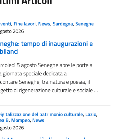
ltimi Articoli
venti
,
Fine lavori
,
News
,
Sardegna
,
Seneghe
Agosto 2026
neghe: tempo di inaugurazioni e
 bilanci
rcoledì 5 agosto Seneghe apre le porte a
 giornata speciale dedicata a
contare Seneghe, tra natura e poesia, il
getto di rigenerazione culturale e sociale …
igitalizzazione del patrimonio culturale
,
Lazio
,
ea B
,
Mompeo
,
News
Agosto 2026