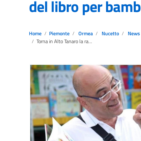
del libro per bamb
Home
Piemonte
Ormea
Nucetto
News
Torna in Alto Tanaro la rassegna del libro per bambini e ragazzi