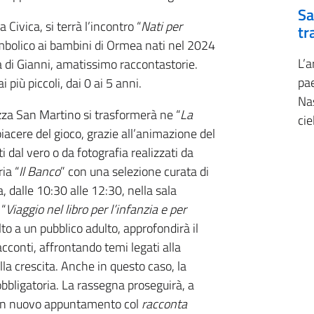
Sa
a Civica, si terrà l’incontro “
Nati per
tr
mbolico ai bambini di Ormea nati nel 2024
L’
ura di Gianni, amatissimo raccontastorie.
pae
 più piccoli, dai 0 ai 5 anni.
Na
zza San Martino si trasformerà ne “
La
cie
l piacere del gioco, grazie all’animazione del
i dal vero o da fotografia realizzati da
ia “
Il Banco
” con una selezione curata di
a, dalle 10:30 alle 12:30, nella sala
 “
Viaggio nel libro per l’infanzia e per
olto a un pubblico adulto, approfondirà il
acconti, affrontando temi legati alla
lla crescita. Anche in questo caso, la
bbligatoria. La rassegna proseguirà, a
n un nuovo appuntamento col
racconta