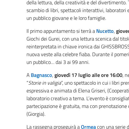
della lettura, della creatività e del divertimento. 
scambio di libri, spettacoli interattivi, laborator
un pubblico giovane e le loro famiglie.
Il primo appuntamento si terrà a
Nucetto
,
gioved
Giochi dei Gurei, con una lettura scenica dal titol
reinterpretata in chiave ironica dai GHISSBROSS
nuova veste alla celebre fiaba. Durante il pomeri
un pubblico… dai 3 ai 99 anni.
A
Bagnasco
,
giovedì 17 luglio alle ore 16:00
, n
“
Storie in valigia
”, uno spettacolo in cui i libri 
espressiva e animata di Elena Griseri, (Cooperat
laboratorio creativo a tema. L’evento è consigliat
partecipazione è gratuita, ma con prenotazion
(Giorgia).
La rassegna proseguirà a
Ormea
con una serie d