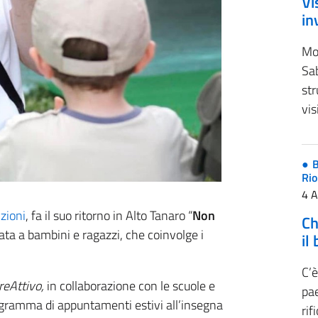
Vi
in
Mo
Sa
str
vis
B
Rio
4 
zioni
, fa il suo ritorno in Alto Tanaro “
Non
Ch
cata a bambini e ragazzi, che coinvolge i
il
C’è
reAttivo,
in collaborazione con le scuole e
pae
 programma di appuntamenti estivi all’insegna
rif