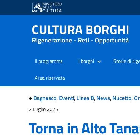
Il programma
I borghi
Storie di ri
Area riservata
●
Bagnasco
,
Eventi
,
Linea B
,
News
,
Nucetto
,
O
2 Luglio 2025
Torna in Alto Tana