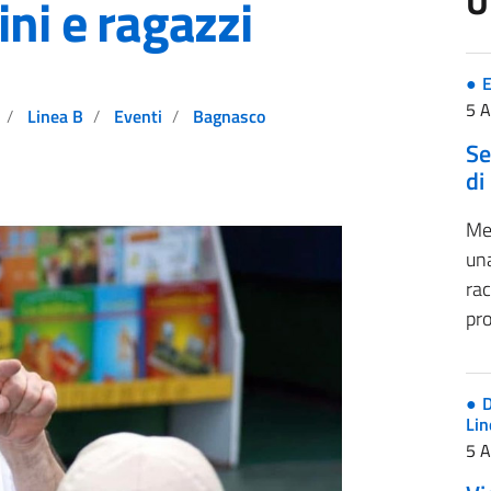
U
ini e ragazzi
E
5 
Linea B
Eventi
Bagnasco
Se
di
Me
una
rac
pro
D
Lin
5 