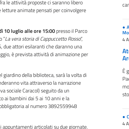
Tra le attività proposte ci saranno libero
can
i e letture animate pensati per coinvolgere
A
ì 10 luglio alle ore 15:00
presso il Parco
Mo
o “
La vera storia di Cappuccetto Rosso
“,
4 
, due attori esilaranti che daranno una
At
ggio, è prevista attività di animazione per
Ar
È g
el giardino della biblioteca, sarà la volta di
Pae
prenderanno vita attraverso la narrazione
mos
iva sociale Caracol) seguito da un
sto
o ai bambini dai 5 ai 10 anni e la
e obbligatoria al numero 3892559948
4 
i appuntamenti articolati su due giornate.