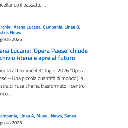
cellando il passato, …
rchivi
,
Atena Lucana
,
Campania
,
Linea B
,
stre
,
News
Agosto 2026
ena Lucana: ‘Opera Paese’ chiude
chivio Atena e apre al futuro
iunta al termine il 31 luglio 2026 “Opera
se – Una piccola quantità di mondo“, la
tra diffusa che ha trasformato il centro
rico …
Campania
,
Linea A
,
Musei
,
News
,
Sanza
Agosto 2026