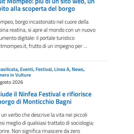
sit Mompeo: più di un sito web, un
vito alla scoperta del borgo
mpeo, borgo incastonato nel cuore della
bina reatina, si apre al mondo con un nuovo
umento digitale: il portale turistico
itmompeo.it, frutto di un impegno per …
asilicata
,
Eventi
,
Festival
,
Linea A
,
News
,
nero in Vulture
Agosto 2026
iude il Ninfea Festival e rifiorisce
 borgo di Monticchio Bagni
 un verbo che descrive la vita nei piccoli
si meglio di qualsiasi trattato di sociologia:
iorire. Non significa rinascere da zero