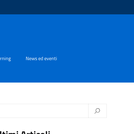
rning
News ed eventi