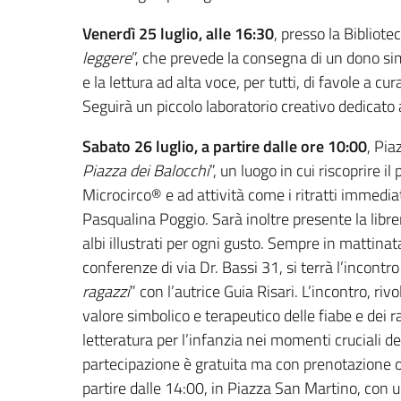
Venerdì 25 luglio, alle 16:30
, presso la Bibliotec
leggere
”, che prevede la consegna di un dono si
e la lettura ad alta voce, per tutti, di favole a c
Seguirà un piccolo laboratorio creativo dedicato ai
Sabato 26 luglio, a partire dalle ore 10:00
, Pia
Piazza dei Balocchi
”, un luogo in cui riscoprire i
Microcirco® e ad attività come i ritratti immediat
Pasqualina Poggio. Sarà inoltre presente la librer
albi illustrati per ogni gusto. Sempre in mattinat
conferenze di via Dr. Bassi 31, si terrà l’incontro
ragazzi
” con l’autrice Guia Risari. L’incontro, riv
valore simbolico e terapeutico delle fiabe e dei r
letteratura per l’infanzia nei momenti cruciali de
partecipazione è gratuita ma con prenotazione o
partire dalle 14:00, in Piazza San Martino, co