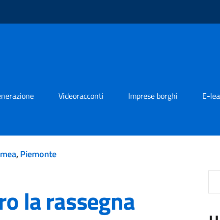
generazione
Videoracconti
Imprese borghi
E-lea
rmea
,
Piemonte
ro la rassegna