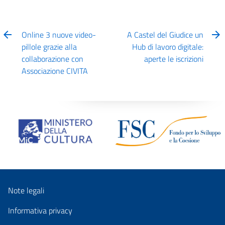
Online 3 nuove video-
A Castel del Giudice un
pillole grazie alla
Hub di lavoro digitale:
collaborazione con
aperte le iscrizioni
Associazione CIVITA
Note legali
Informativa privacy