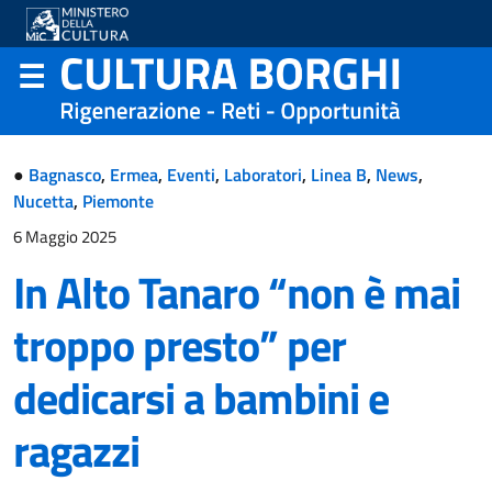
●
Bagnasco
,
Ermea
,
Eventi
,
Laboratori
,
Linea B
,
News
,
Nucetta
,
Piemonte
6 Maggio 2025
In Alto Tanaro “non è mai
troppo presto” per
dedicarsi a bambini e
ragazzi