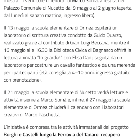
mostra “Il venditore di felicità” di Marco Somà, allestita nel
Palazzo Comunale di Nucetto dal 9 maggio al 2 giugno (aperta
dal lunedì al sabato mattina, ingresso libero).
Il 13 maggio la scuola elementare di Ormea ospiterà un
laboratorio di scrittura creativa condotto da Guido Quarzo,
realizzato grazie al contributo di Gian Luigi Beccaria, mentre il
16 maggio alle 16:30 la Biblioteca Civica di Bagnasco offrirà la
lettura animata “In guardia!” con Elisa Dani, seguita da un
laboratorio per costruire un cavallo fantastico e da una merenda
per i partecipanti (età consigliata 4–10 anni, ingresso gratuito
con prenotazione).
Il 21 maggio la scuola elementare di Nucetto vedrà letture e
attività insieme a Marco Somà e, infine, il 27 maggio la scuola
elementare di Ormea chiuderà il calendario con i laboratori
creativi di Marco Paschetta.
L’iniziativa è compresa tra le attività immateriali del progetto
B
orghi e Castelli lungo la Ferrovia del Tanaro: recupero