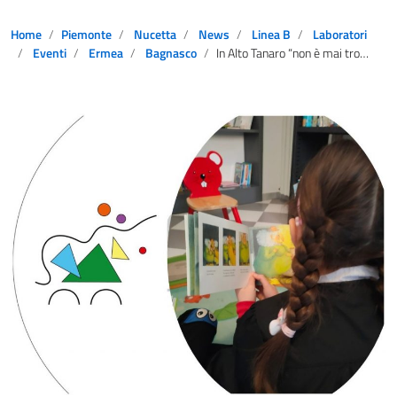
Home
Piemonte
Nucetta
News
Linea B
Laboratori
Eventi
Ermea
Bagnasco
In Alto Tanaro “non è mai troppo presto” per dedicarsi a bambini e ragazzi