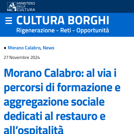
●
Morano Calabro
,
News
27 Novembre 2024
Morano Calabro: al via i
percorsi di formazione e
aggregazione sociale
dedicati al restauro e
all’ospitalità