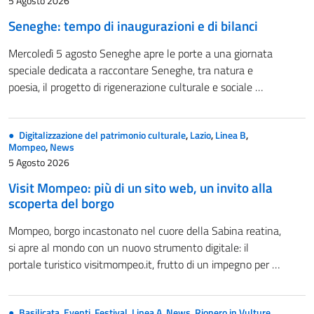
5 Agosto 2026
Seneghe: tempo di inaugurazioni e di bilanci
Mercoledì 5 agosto Seneghe apre le porte a una giornata
speciale dedicata a raccontare Seneghe, tra natura e
poesia, il progetto di rigenerazione culturale e sociale …
Digitalizzazione del patrimonio culturale
,
Lazio
,
Linea B
,
Mompeo
,
News
5 Agosto 2026
Visit Mompeo: più di un sito web, un invito alla
scoperta del borgo
Mompeo, borgo incastonato nel cuore della Sabina reatina,
si apre al mondo con un nuovo strumento digitale: il
portale turistico visitmompeo.it, frutto di un impegno per …
Basilicata
,
Eventi
,
Festival
,
Linea A
,
News
,
Rionero in Vulture