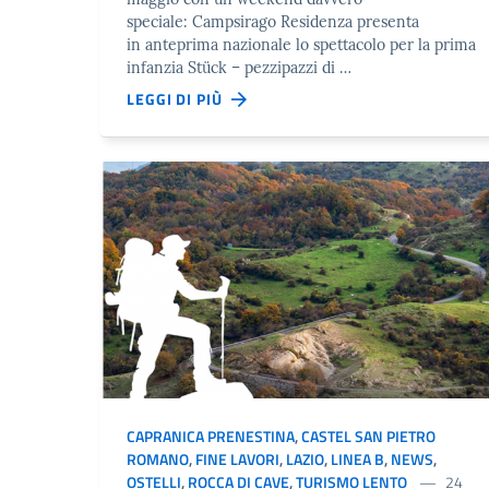
speciale: Campsirago Residenza presenta
in anteprima nazionale lo spettacolo per la prima
infanzia Stück – pezzipazzi di …
LEGGI DI PIÙ
CAPRANICA PRENESTINA
,
CASTEL SAN PIETRO
ROMANO
,
FINE LAVORI
,
LAZIO
,
LINEA B
,
NEWS
,
OSTELLI
,
ROCCA DI CAVE
,
TURISMO LENTO
24