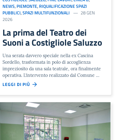
NEWS
,
PIEMONTE
,
RIQUALIFICAZIONE SPAZI
PUBBLICI
,
SPAZI MULTIFUNZIONALI
28 GEN
2026
La prima del Teatro dei
Suoni a Costigliole Saluzzo
Una serata davvero speciale nella ex Cascina
Sordello, trasformata in polo di accoglienza
impreziosito da una sala teatrale, ora finalmente
operativa. L’intervento realizzato dal Comune …
LEGGI DI PIÙ