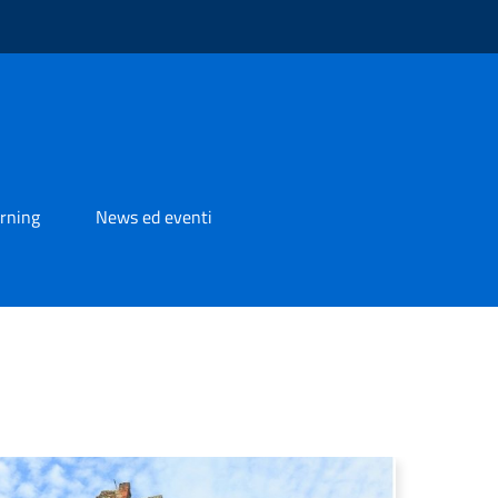
rning
News ed eventi