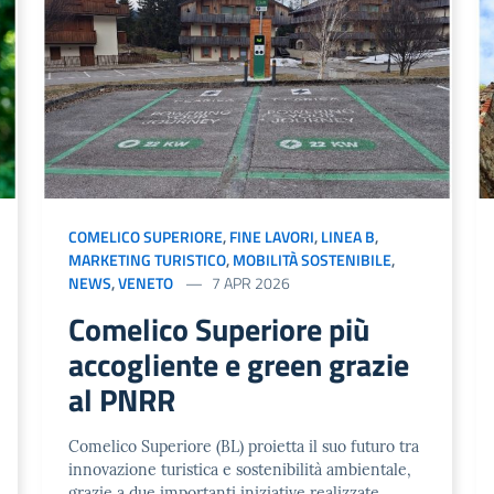
COMELICO SUPERIORE
,
FINE LAVORI
,
LINEA B
,
MARKETING TURISTICO
,
MOBILITÀ SOSTENIBILE
,
NEWS
,
VENETO
7 APR 2026
Comelico Superiore più
accogliente e green grazie
al PNRR
Comelico Superiore (BL) proietta il suo futuro tra
innovazione turistica e sostenibilità ambientale,
grazie a due importanti iniziative realizzate