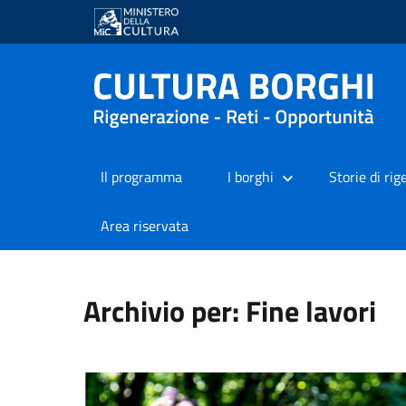
Il programma
I borghi
Storie di ri
Area riservata
Archivio per: Fine lavori