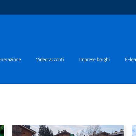
generazione
Videoracconti
Imprese borghi
E-lea