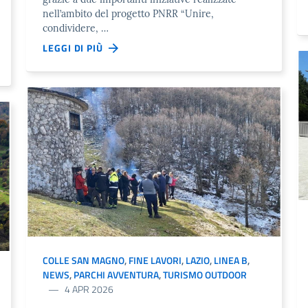
nell’ambito del progetto PNRR “Unire,
condividere, …
LEGGI DI PIÙ
COLLE SAN MAGNO
,
FINE LAVORI
,
LAZIO
,
LINEA B
,
NEWS
,
PARCHI AVVENTURA
,
TURISMO OUTDOOR
4 APR 2026