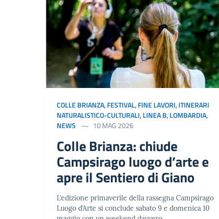
COLLE BRIANZA
,
FESTIVAL
,
FINE LAVORI
,
ITINERARI
NATURALISTICO-CULTURALI
,
LINEA B
,
LOMBARDIA
,
NEWS
10 MAG 2026
Colle Brianza: chiude
Campsirago luogo d’arte e
apre il Sentiero di Giano
L’edizione primaverile della rassegna Campsirago
Luogo d’Arte si conclude sabato 9 e domenica 10
maggio con un weekend davvero