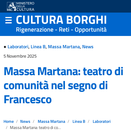
●
Laboratori
,
Linea B
,
Massa Martana
,
News
5 Novembre 2025
Massa Martana: teatro di
comunità nel segno di
Francesco
Home
News
Massa Martana
Linea B
Laboratori
Massa Martana: teatro di comunità nel segno di Francesco