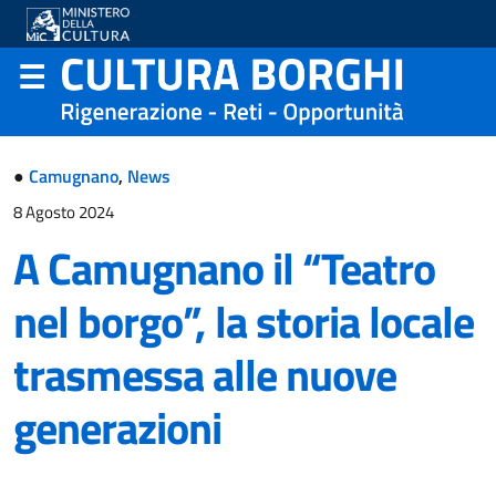
●
Camugnano
,
News
8 Agosto 2024
A Camugnano il “Teatro
nel borgo”, la storia locale
trasmessa alle nuove
generazioni