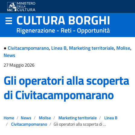
●
Civitacampomarano
,
Linea B
,
Marketing territoriale
,
Molise
,
News
27 Maggio 2026
Gli operatori alla scoperta
di Civitacampomarano
Home
News
Molise
Marketing territoriale
Linea B
Civitacampomarano
Gli operatori alla scoperta di Civitacampomarano