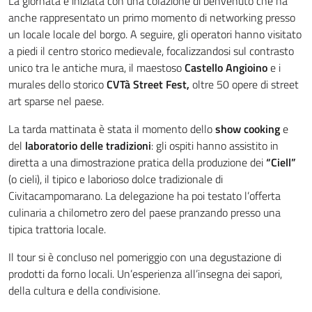
La giornata è iniziata con una colazione di benvenuto che ha
anche rappresentato un primo momento di networking presso
un locale locale del borgo. A seguire, gli operatori hanno visitato
a piedi il centro storico medievale, focalizzandosi sul contrasto
unico tra le antiche mura, il maestoso
Castello Angioino
e i
murales dello storico
CVTà Street Fest,
oltre 50 opere di street
art sparse nel paese.
La tarda mattinata è stata il momento dello
show cooking
e
del
laboratorio delle tradizioni
: gli ospiti hanno assistito in
diretta a una dimostrazione pratica della produzione dei
“Ciell”
(o cieli), il tipico e laborioso dolce tradizionale di
Civitacampomarano. La delegazione ha poi testato l’offerta
culinaria a chilometro zero del paese pranzando presso una
tipica trattoria locale.
Il tour si è concluso nel pomeriggio con una degustazione di
prodotti da forno locali. Un’esperienza all’insegna dei sapori,
della cultura e della condivisione.