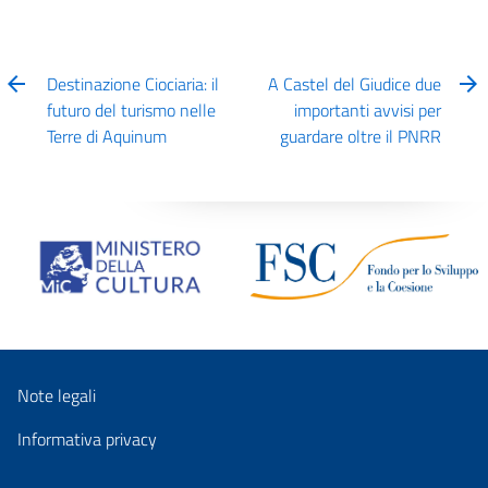
Destinazione Ciociaria: il
A Castel del Giudice due
futuro del turismo nelle
importanti avvisi per
Terre di Aquinum
guardare oltre il PNRR
Note legali
Informativa privacy