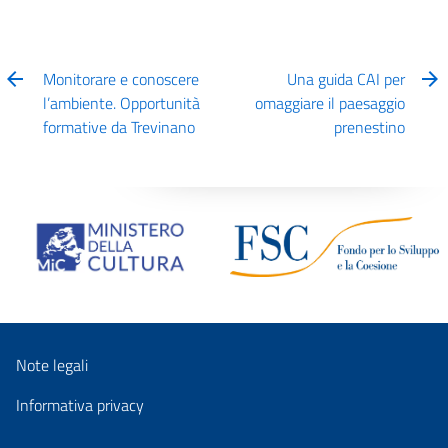
Monitorare e conoscere
Una guida CAI per
l’ambiente. Opportunità
omaggiare il paesaggio
formative da Trevinano
prenestino
Note legali
Informativa privacy