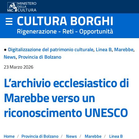
●
Digitalizzazione del patrimonio culturale
,
Linea B
,
Marebbe
,
News
,
Provincia di Bolzano
23 Marzo 2026
L’archivio ecclesiastico di
Marebbe verso un
riconoscimento UNESCO
Home
Provincia di Bolzano
News
Marebbe
Linea B