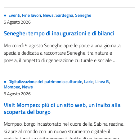
Eventi
,
Fine lavori
,
News
,
Sardegna
,
Seneghe
5 Agosto 2026
Seneghe: tempo di inaugurazioni e di bilanci
Mercoledì 5 agosto Seneghe apre le porte a una giornata
speciale dedicata a raccontare Seneghe, tra natura e
poesia, il progetto di rigenerazione culturale e sociale …
Digitalizzazione del patrimonio culturale
,
Lazio
,
Linea B
,
Mompeo
,
News
5 Agosto 2026
Visit Mompeo: più di un sito web, un invito alla
scoperta del borgo
Mompeo, borgo incastonato nel cuore della Sabina reatina,
si apre al mondo con un nuovo strumento digitale: il
portale turistico visitmompeo.it, frutto di un impegno per …