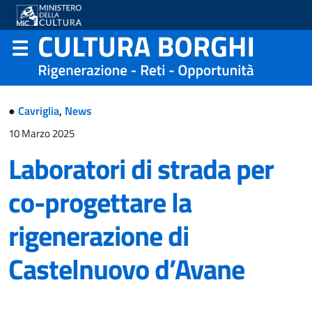
●
Cavriglia
,
News
10 Marzo 2025
Laboratori di strada per
co-progettare la
rigenerazione di
Castelnuovo d’Avane