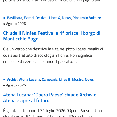
Basilicata
,
Eventi
,
Festival
,
Linea A
,
News
,
Rionero in Vulture
4 Agosto 2026
Chiude il Ninfea Festival e rifiorisce il borgo di
Monticchio Bagni
C’è un verbo che descrive la vita nei piccoli paesi meglio di
qualsiasi trattato di sociologia: rifiorire. Non significa
rinascere da zero cancellando il passato, …
Archivi
,
Atena Lucana
,
Campania
,
Linea B
,
Mostre
,
News
4 Agosto 2026
Atena Lucana: ‘Opera Paese’ chiude Archivio
Atena e apre al futuro
È giunta al termine il 31 luglio 2026 “Opera Paese – Una
piccola quantità di mondo“, la mostra diffusa che ha