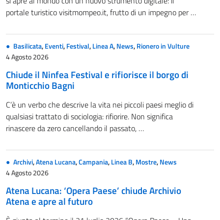
si apre al mondo con un nuovo strumento digitale: il
portale turistico visitmompeo.it, frutto di un impegno per …
Basilicata
,
Eventi
,
Festival
,
Linea A
,
News
,
Rionero in Vulture
4 Agosto 2026
Chiude il Ninfea Festival e rifiorisce il borgo di
Monticchio Bagni
C’è un verbo che descrive la vita nei piccoli paesi meglio di
qualsiasi trattato di sociologia: rifiorire. Non significa
rinascere da zero cancellando il passato, …
Archivi
,
Atena Lucana
,
Campania
,
Linea B
,
Mostre
,
News
4 Agosto 2026
Atena Lucana: ‘Opera Paese’ chiude Archivio
Atena e apre al futuro