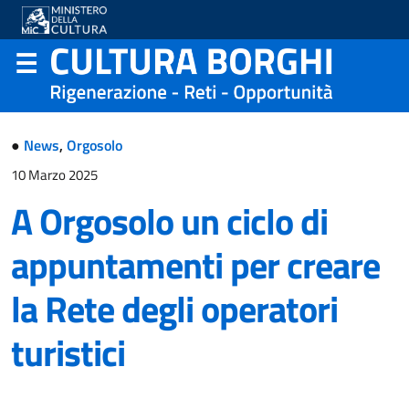
●
News
,
Orgosolo
10 Marzo 2025
A Orgosolo un ciclo di
appuntamenti per creare
la Rete degli operatori
turistici