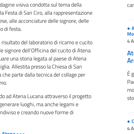
ndagine visiva condotta sul tema della
can
ella Festa di San Ciro, alla rappresentazione
ese, alle acconciature delle signore, delle
A
o di festa.
Mo
4 
il risultato del laboratorio di ricamo e cucito
 signore dell’Officina del cucito di Atena
At
duare una storia legata al paese di Atena
Ar
glia. Allestita presso la Chiesa di San
È g
a che parte dalla tecnica del collage per
Pae
amo.
mos
ndo ad Atena Lucana attraverso il progetto
sto
rigenerare luoghi, ma anche legami e
condiviso e creando nuove forme di
4 
io Atena >>>