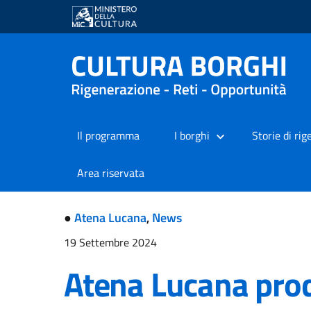
Il programma
I borghi
Storie di ri
Area riservata
●
Atena Lucana
,
News
19 Settembre 2024
Atena Lucana prod