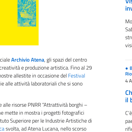
Vi
in
Mo
Sa
str
vis
ociale
Archivio Atena
, gli spazi del centro
reatività e produzione artistica. Fino al 29
B
Rio
ostre allestite in occasione del
Festival
4 
 alle attività laboratoriali che si sono
Ch
il
zie alle risorse PNRR “Attrattività borghi –
e mette in mostra i progetti fotografici
C’è
ituto Superiore per le Industrie Artistiche di
pae
ica
svolta, ad Atena Lucana, nello scorso
rif