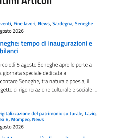
ltimi Articoli
venti
,
Fine lavori
,
News
,
Sardegna
,
Seneghe
Agosto 2026
neghe: tempo di inaugurazioni e
 bilanci
rcoledì 5 agosto Seneghe apre le porte a
 giornata speciale dedicata a
contare Seneghe, tra natura e poesia, il
getto di rigenerazione culturale e sociale …
igitalizzazione del patrimonio culturale
,
Lazio
,
ea B
,
Mompeo
,
News
Agosto 2026