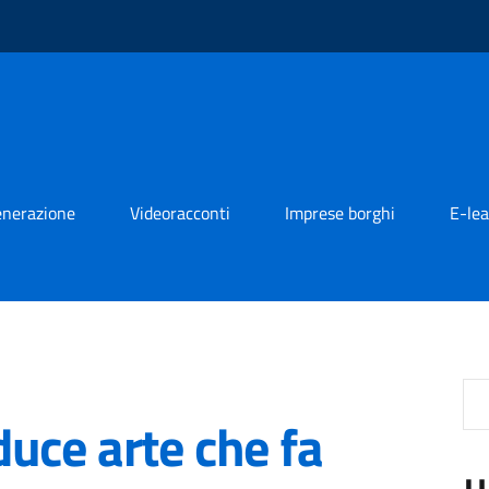
generazione
Videoracconti
Imprese borghi
E-lea
uce arte che fa