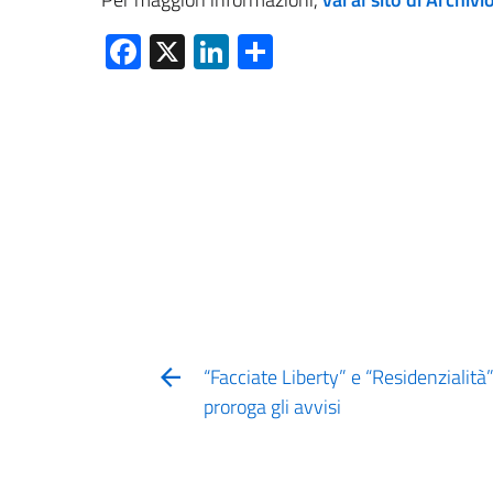
Facebook
X
LinkedIn
Condividi
“Facciate Liberty” e “Residenzialit
proroga gli avvisi