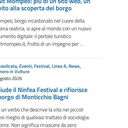
sit Mompeo: più di un sito web, un
vito alla scoperta del borgo
mpeo, borgo incastonato nel cuore della
bina reatina, si apre al mondo con un nuovo
umento digitale: il portale turistico
itmompeo.it, frutto di un impegno per …
asilicata
,
Eventi
,
Festival
,
Linea A
,
News
,
nero in Vulture
Agosto 2026
iude il Ninfea Festival e rifiorisce
 borgo di Monticchio Bagni
 un verbo che descrive la vita nei piccoli
si meglio di qualsiasi trattato di sociologia:
iorire. Non significa rinascere da zero