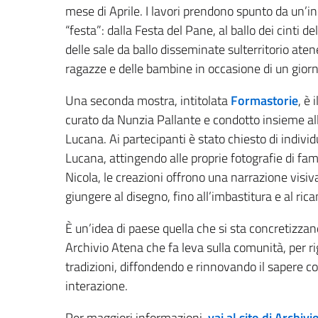
mese di Aprile. I lavori prendono spunto da un’i
“festa”: dalla Festa del Pane, al ballo dei cinti d
delle sale da ballo disseminate sulterritorio aten
ragazze e delle bambine in occasione di un giorn
Una seconda mostra, intitolata
Formastorie
, è 
curato da Nunzia Pallante e condotto insieme alle
Lucana. Ai partecipanti è stato chiesto di indivi
Lucana, attingendo alle proprie fotografie di fami
Nicola, le creazioni offrono una narrazione visiv
giungere al disegno, fino all’imbastitura e al ric
È un’idea di paese quella che si sta concretizza
Archivio Atena che fa leva sulla comunità, per 
tradizioni, diffondendo e rinnovando il sapere 
interazione.
Per maggiori informazioni,
vai al sito di Archiv