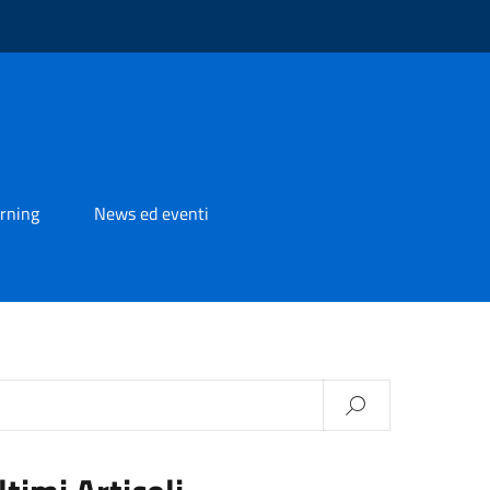
rning
News ed eventi