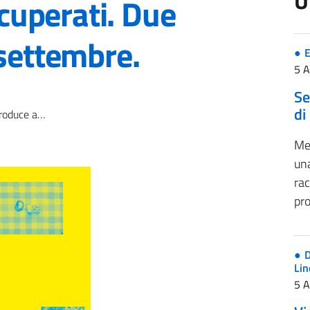
U
ecuperati. Due
 settembre.
E
5 
Se
di
Due mostre fino al 29 settembre.
Me
una
rac
pro
D
Lin
5 