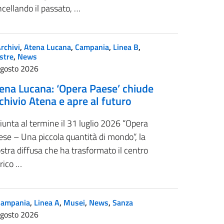
cellando il passato, …
rchivi
,
Atena Lucana
,
Campania
,
Linea B
,
stre
,
News
Agosto 2026
ena Lucana: ‘Opera Paese’ chiude
chivio Atena e apre al futuro
iunta al termine il 31 luglio 2026 “Opera
se – Una piccola quantità di mondo“, la
tra diffusa che ha trasformato il centro
rico …
Campania
,
Linea A
,
Musei
,
News
,
Sanza
Agosto 2026