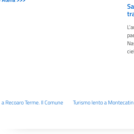
Sa
tr
L’
pae
Na
cie
à” a Recoaro Terme. Il Comune
Turismo lento a Montecatini 