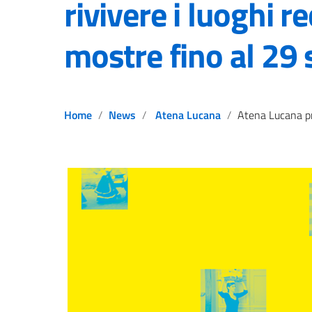
rivivere i luoghi r
mostre fino al 29
Home
News
Atena Lucana
Atena Lucana produce arte che fa rivivere i luoghi recuperati. 