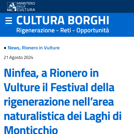
●
News
,
Rionero in Vulture
21 Agosto 2024
Ninfea, a Rionero in
Vulture il Festival della
rigenerazione nell’area
naturalistica dei Laghi di
Monticchio