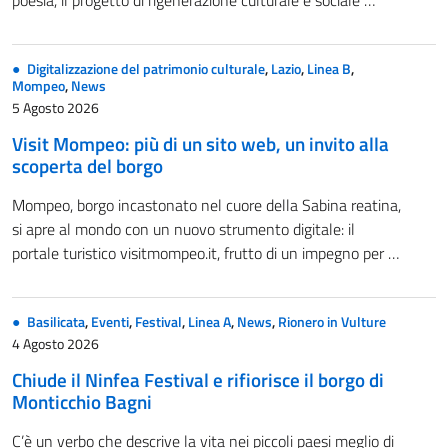
poesia, il progetto di rigenerazione culturale e sociale …
Digitalizzazione del patrimonio culturale
,
Lazio
,
Linea B
,
Mompeo
,
News
5 Agosto 2026
Visit Mompeo: più di un sito web, un invito alla
scoperta del borgo
Mompeo, borgo incastonato nel cuore della Sabina reatina,
si apre al mondo con un nuovo strumento digitale: il
portale turistico visitmompeo.it, frutto di un impegno per …
Basilicata
,
Eventi
,
Festival
,
Linea A
,
News
,
Rionero in Vulture
4 Agosto 2026
Chiude il Ninfea Festival e rifiorisce il borgo di
Monticchio Bagni
C’è un verbo che descrive la vita nei piccoli paesi meglio di