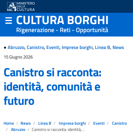
●
Abruzzo
,
Canistro
,
Eventi
,
Imprese borghi
,
Linea B
,
News
15 Giugno 2026
Canistro si racconta:
identità, comunità e
futuro
Home
News
Linea B
Imprese borghi
Eventi
Canistro
Abruzzo
Canistro si racconta: identità, comunità e futuro