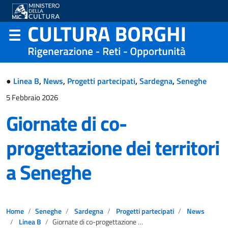
●
Linea B
,
News
,
Progetti partecipati
,
Sardegna
,
Seneghe
5 Febbraio 2026
Giornate di co-
progettazione dei territori
a Seneghe
Home
Seneghe
Sardegna
Progetti partecipati
News
Linea B
Giornate di co-progettazione dei territori a Seneghe