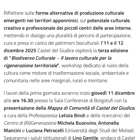
Riflettere sulle
forme alternative di produzione culturale
emergenti nei territori appenninici
, sul
potenziale culturale
,
creativo e professionale dei piccoli centri delle aree interne
,
mettendo in dialogo una pluralità di percorsi di partecipazione,
cura e presa in carico dei patrimoni bioculturali:
l’11 e il 12
dicembre 2025
Castel del Giudice ospiterà la
terza edizione
di “
Biodiverso Culturale
–
Il lavoro culturale per la
rigenerazione territoriale
”
, workshop dedicato al ruolo della
cultura come motore di trasformazione sociale, ambientale e
comunitaria nelle aree marginali, rurali e montane.
I lavori della prima giornata avranno inizio
giovedì 11 dicembre
alle
ore 16.30
presso la Sala Conferenze di Borgotufi con la
presentazione della
Mappa di Comunità di Castel del Giudice
,
a cura della Professoressa
Letizia Bindi
e delle ricercatrici del
Centro di (Ri)Generazione
Michela Buonvino
,
Antonella
Mancini
e
Luciana Petrocelli
(Università degli Studi del Molise).
Seguiranno i saluti istituzionali di
Lino Gentile
, sindaco di Castel