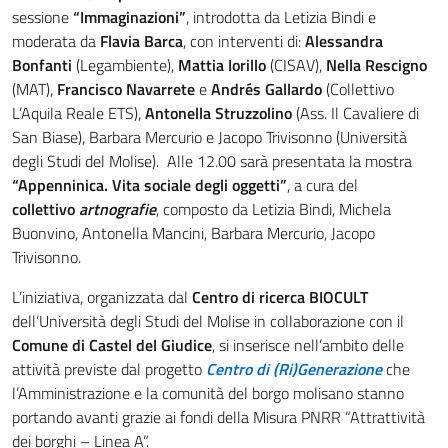
sessione
“Immaginazioni”
, introdotta da Letizia Bindi e
moderata da
Flavia Barca
, con interventi di:
Alessandra
Bonfanti
(Legambiente),
Mattia Iorillo
(CISAV),
Nella Rescigno
(MAT),
Francisco Navarrete
e
Andrés Gallardo
(Collettivo
L’Aquila Reale ETS),
Antonella Struzzolino
(Ass. Il Cavaliere di
San Biase), Barbara Mercurio e Jacopo Trivisonno (Università
degli Studi del Molise). Alle 12.00 sarà presentata la mostra
“Appenninica. Vita sociale degli oggetti”
, a cura del
collettivo
artnografie
, composto da Letizia Bindi, Michela
Buonvino, Antonella Mancini, Barbara Mercurio, Jacopo
Trivisonno.
L’iniziativa, organizzata dal
Centro di ricerca BIOCULT
dell’Università degli Studi del Molise in collaborazione con il
Comune di Castel del Giudice
, si inserisce nell’ambito delle
attività previste dal progetto
Centro di (Ri)Generazione
che
l’Amministrazione e la comunità del borgo molisano stanno
portando avanti grazie ai fondi della Misura PNRR “Attrattività
dei borghi – Linea A”.