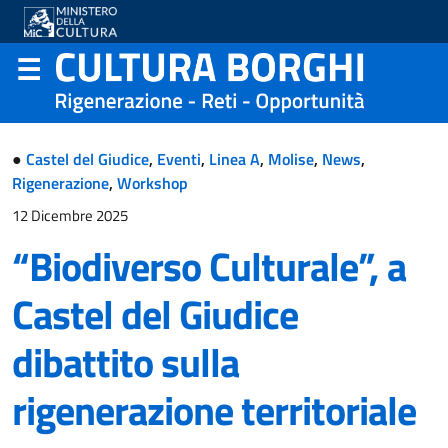
●
Castel del Giudice
,
Eventi
,
Linea A
,
Molise
,
News
,
Rigenerazione
,
Workshop
12 Dicembre 2025
“Biodiverso Culturale”, a
Castel del Giudice
dibattito sulla
rigenerazione territoriale