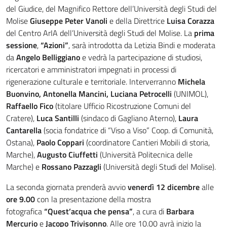
del Giudice, del Magnifico Rettore dell’Università degli Studi del
Molise
Giuseppe Peter Vanoli
e della Direttrice
Luisa Corazza
del Centro ArIA dell’Università degli Studi del Molise. La
prima
sessione
,
“Azioni”
, sarà introdotta da Letizia Bindi e moderata
da
Angelo Belliggiano
e vedrà la partecipazione di studiosi,
ricercatori e amministratori impegnati in processi di
rigenerazione culturale e territoriale. Interverranno
Michela
Buonvino, Antonella Mancini, Luciana Petrocelli
(UNIMOL),
Raffaello Fico
(titolare Ufficio Ricostruzione Comuni del
Cratere),
Luca Santilli
(sindaco di Gagliano Aterno),
Laura
Cantarella
(socia fondatrice di “Viso a Viso” Coop. di Comunità,
Ostana),
Paolo Coppari
(coordinatore Cantieri Mobili di storia,
Marche),
Augusto Ciuffetti
(Università Politecnica delle
Marche) e
Rossano Pazzagli
(Università degli Studi del Molise).
La seconda giornata prenderà avvio
venerdì 12 dicembre
alle
ore 9.00
con la presentazione della mostra
fotografica
“Quest’acqua che pensa”
, a cura di
Barbara
Mercurio
e
Jacopo Trivisonno
. Alle ore 10.00 avrà inizio la