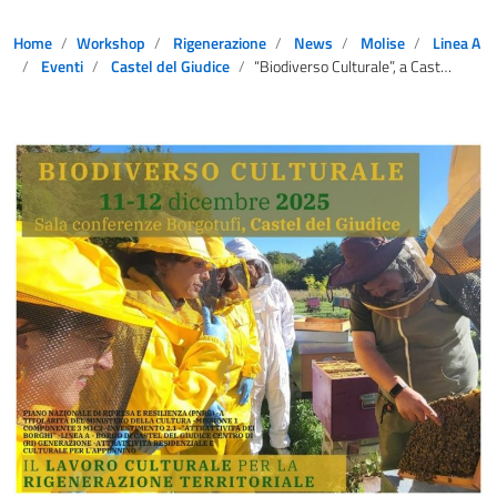
Home
Workshop
Rigenerazione
News
Molise
Linea A
Eventi
Castel del Giudice
“Biodiverso Culturale”, a Castel del Giudice dibattito sulla rigenerazione territoriale