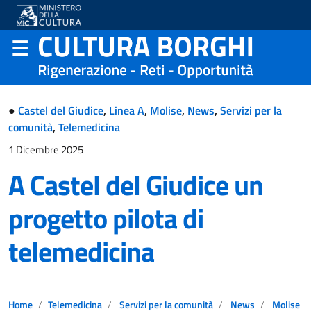
●
Castel del Giudice
,
Linea A
,
Molise
,
News
,
Servizi per la
comunità
,
Telemedicina
1 Dicembre 2025
A Castel del Giudice un
progetto pilota di
telemedicina
Home
Telemedicina
Servizi per la comunità
News
Molise