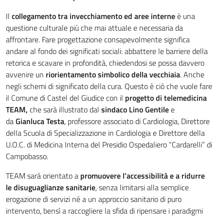
Il
collegamento tra invecchiamento ed aree interne
è una
questione culturale più che mai attuale e necessaria da
affrontare. Fare progettazione consapevolmente significa
andare al fondo dei significati sociali: abbattere le barriere della
retorica e scavare in profondità, chiedendosi se possa davvero
avvenire un
riorientamento simbolico della vecchiaia
. Anche
negli schemi di significato della cura. Questo è ciò che vuole fare
il Comune di Castel del Giudice con il
progetto di telemedicina
TEAM,
che sarà illustrato dal
sindaco Lino Gentile
e
da
Gianluca Testa
, professore associato di Cardiologia, Direttore
della Scuola di Specializzazione in Cardiologia e Direttore della
U.O.C. di Medicina Interna del Presidio Ospedaliero “Cardarelli” di
Campobasso.
TEAM sarà orientato a
promuovere l’accessibilità e a ridurre
le disuguaglianze sanitarie
, senza limitarsi alla semplice
erogazione di servizi né a un approccio sanitario di puro
intervento, bensì a raccogliere la sfida di ripensare i paradigmi