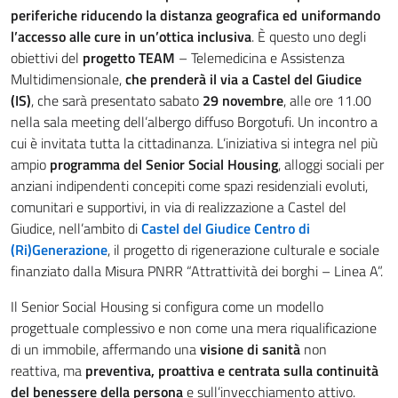
periferiche
riducendo la distanza geografica ed uniformando
l’accesso alle cure in un’ottica inclusiva
. È questo uno degli
obiettivi del
progetto TEAM
– Telemedicina e Assistenza
Multidimensionale,
che prenderà il via a Castel del Giudice
(IS)
, che sarà presentato sabato
29 novembre
, alle ore 11.00
nella sala meeting dell’albergo diffuso Borgotufi. Un incontro a
cui è invitata tutta la cittadinanza. L’iniziativa si integra nel più
ampio
programma del Senior Social Housing
, alloggi sociali per
anziani indipendenti concepiti come spazi residenziali evoluti,
comunitari e supportivi, in via di realizzazione a Castel del
Giudice, nell’ambito di
Castel del Giudice Centro di
(Ri)Generazione
, il progetto di rigenerazione culturale e sociale
finanziato dalla Misura PNRR “Attrattività dei borghi – Linea A”.
Il Senior Social Housing si configura come un modello
progettuale complessivo e non come una mera riqualificazione
di un immobile, affermando una
visione di sanità
non
reattiva,
ma
preventiva, proattiva e centrata sulla continuità
del benessere della persona
e sull’invecchiamento attivo.