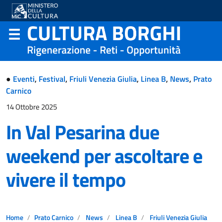
●
Eventi
,
Festival
,
Friuli Venezia Giulia
,
Linea B
,
News
,
Prato
Carnico
14 Ottobre 2025
In Val Pesarina due
weekend per ascoltare e
vivere il tempo
Home
Prato Carnico
News
Linea B
Friuli Venezia Giulia