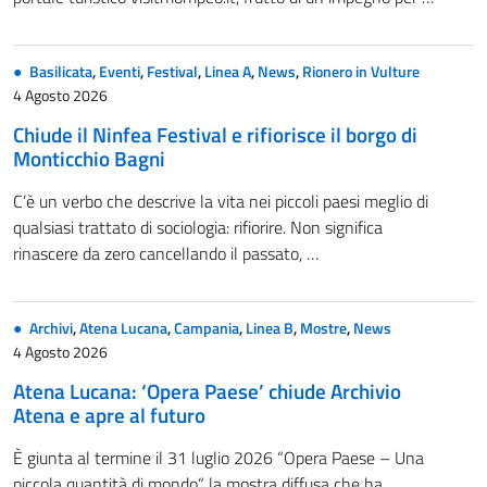
Basilicata
,
Eventi
,
Festival
,
Linea A
,
News
,
Rionero in Vulture
4 Agosto 2026
Chiude il Ninfea Festival e rifiorisce il borgo di
Monticchio Bagni
C’è un verbo che descrive la vita nei piccoli paesi meglio di
qualsiasi trattato di sociologia: rifiorire. Non significa
rinascere da zero cancellando il passato, …
Archivi
,
Atena Lucana
,
Campania
,
Linea B
,
Mostre
,
News
4 Agosto 2026
Atena Lucana: ‘Opera Paese’ chiude Archivio
Atena e apre al futuro
È giunta al termine il 31 luglio 2026 “Opera Paese – Una
piccola quantità di mondo“, la mostra diffusa che ha