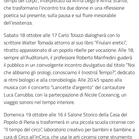
tempo del corpo”, interpretato da Anna Dego e Anna Stante,
che trasformano l’incontro tra due donne in una riflessione
poetica sul presente, sulla pausa e sul fluire inesorabile
dell’esistenza.
Sabato 18 ottobre alle 17 Carlo Tolazzi dialogherà con lo
scrittore Walter Tomada attorno al suo libro “Friulani eretici”,
ritratto appassionato di un popolo ribelle per vocazione. Alle 18,
sempre all’Auditorium, il professore Roberto Manfredini guiderà
il pubblico in un coinvolgente incontro divulgativo dal titolo “Noi
che abbiamo gli orologi, conosciamo il (nostro) Tempo?”, dedicato
ai ritmi biologici e alla cronobiologia. Alle 20.45 spazio alla
musica con il concerto “Lancette d’argento” del cantautore
Luca Carrubba, con la partecipazione di Nicole Coceancig, un
viaggio sonoro nel tempo interiore.
Domenica 19 ottobre alle 16 il Salone Storico della Casa del
Popolo di Pieria si trasformerà in una piccola scuola circense con
“Il tempo del circo”, laboratorio creativo per bambini e bambine a
cura di Circo all’inCirca, che usa le arti circensi come strumento