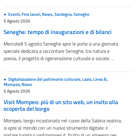
Eventi
,
Fine lavori
,
News
,
Sardegna
,
Seneghe
5 Agosto 2026
Seneghe: tempo di inaugurazioni e di bilanci
Mercoledì 5 agosto Seneghe apre le porte a una giornata
speciale dedicata a raccontare Seneghe, tra natura e
poesia, il progetto di rigenerazione culturale e sociale …
Digitalizzazione del patrimonio culturale
,
Lazio
,
Linea B
,
Mompeo
,
News
5 Agosto 2026
Visit Mompeo: più di un sito web, un invito alla
scoperta del borgo
Mompeo, borgo incastonato nel cuore della Sabina reatina,
si apre al mondo con un nuovo strumento digitale: il
portale turistico visitmompeo.it, frutto di un impegno per …