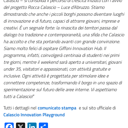
Calascio –
si consolida il percorso di crescita iniziato con l’avvio
del progetto Rocca Calascio – Luce d’Abruzzo. Stiamo
dimostrando che anche i piccoli borghi possono diventare luoghi
di innovazione e di futuro, capaci di attrarre giovani, imprese e
creativi. È un segnale forte: la rinascita dei territori passa dal
dialogo tra tradizione e contemporaneità, una sfida che Calascio
ha accolto e che sta portando avanti con grande convinzione.
Siamo molto felici di ospitare Giffoni Innovation Hub. Il
programma, infatti, coinvolgerà centinaia di studenti nei primi
tre giorni, mentre il weekend sarà aperto a universitari, giovani
under 35, visitatori e appassionati, con attività gratuite e
inclusive. Ogni attività è progettata per stimolare idee e
connettere competenze, trasformando il borgo in uno spazio di
sperimentazione sul futuro delle aree interne. Vi aspettiamo
tutti a Calascio!
”
Tutti i dettagli nel
comunicato stampa
e sul sito ufficiale di
Calascio Innovation Playground
Facebook
X
LinkedIn
Condividi