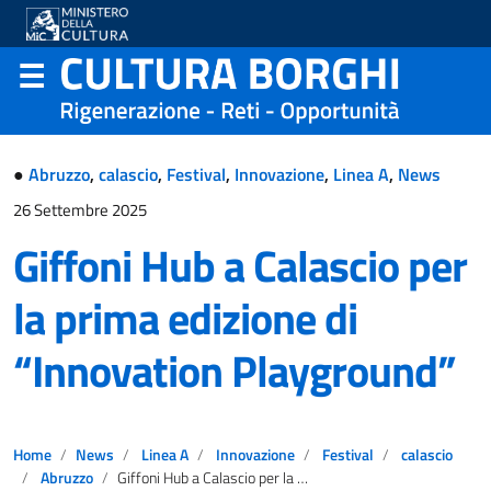
●
Abruzzo
,
calascio
,
Festival
,
Innovazione
,
Linea A
,
News
26 Settembre 2025
Giffoni Hub a Calascio per
la prima edizione di
“Innovation Playground”
Home
News
Linea A
Innovazione
Festival
calascio
Abruzzo
Giffoni Hub a Calascio per la prima edizione di “Innovation Playground”