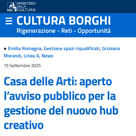
●
Emilia Romagna
,
Gestione spazi riqualificati
,
Grizzana
Morandi
,
Linea A
,
News
15 Settembre 2025
Casa delle Arti: aperto
l’avviso pubblico per la
gestione del nuovo hub
creativo