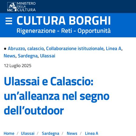
●
Abruzzo
,
calascio
,
Collaborazione istituzionale
,
Linea A
,
News
,
Sardegna
,
Ulassai
12 Luglio 2025
Ulassai e Calascio:
un’alleanza nel segno
dell’outdoor
Home
Ulassai
Sardegna
News
Linea A