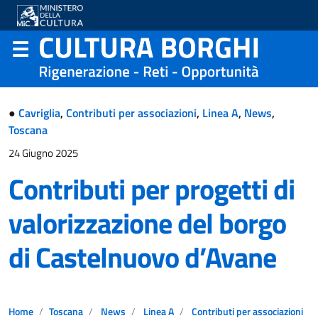
●
Cavriglia
,
Contributi per associazioni
,
Linea A
,
News
,
Toscana
24 Giugno 2025
Contributi per progetti di
valorizzazione del borgo
di Castelnuovo d’Avane
Home
Toscana
News
Linea A
Contributi per associazioni