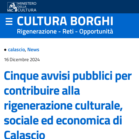
●
calascio
,
News
16 Dicembre 2024
Cinque avvisi pubblici per
contribuire alla
rigenerazione culturale,
sociale ed economica di
Calascio