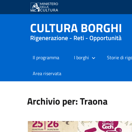
Il programma
I borghi
Storie di ri
Area riservata
Archivio per: Traona