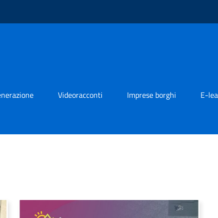
generazione
Videoracconti
Imprese borghi
E-lea