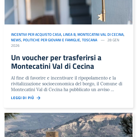
INCENTIVI PER ACQUISTO CASA
,
LINEA B
,
MONTECATINI VAL DI CECINA
,
NEWS
,
POLITICHE PER GIOVANI E FAMIGLIE
,
TOSCANA
28 GEN
2026
Un voucher per trasferirsi a
Montecatini Val di Cecina
Al fine di favorire e incentivare il ripopolamento e la
rivitalizzazione socioeconomica del borgo, il Comune di
Montecatini Val di Cecina ha pubblicato un avviso …
LEGGI DI PIÙ