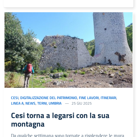
CESI
,
DIGITALIZZAZIONE DEL PATRIMONIO
,
FINE LAVORI
,
ITINERARI
,
LINEA A
,
NEWS
,
TERNI
,
UMBRIA
25 GIU 2025
Cesi torna a legarsi con la sua
montagna
Da qualche settimana sono tornate a risplendere le mura