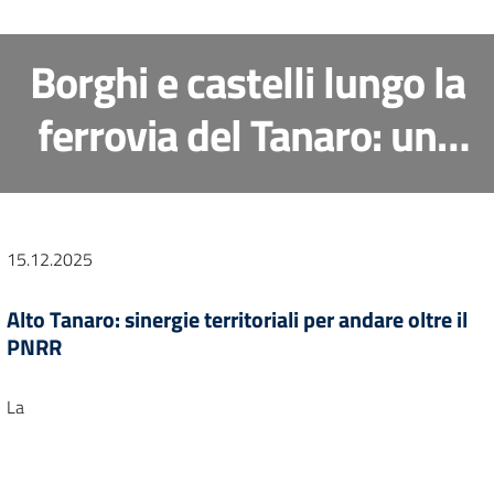
Borghi e castelli lungo la
ferrovia del Tanaro: una
proposta di
rigenerazione culturale e
15.12.2025
sociale tra storia e
Alto Tanaro: sinergie territoriali per andare oltre il
paesaggio
PNRR
La