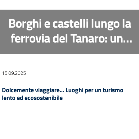
Borghi e castelli lungo la
ferrovia del Tanaro: una
proposta di
rigenerazione culturale e
15.09.2025
sociale tra storia e
Dolcemente viaggiare… Luoghi per un turismo
paesaggio
lento ed ecosostenibile