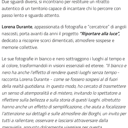
Due sguardi diversi, si incontrano per restituire un ritratto
autentico di un territorio capace di incantare chi lo percorre con
passo lento e sguardo attento.
Lorena Durante
, appassionata di fotografia e “cercatrice” di angoli
nascosti, porta avanti da anni il progetto
“Riportare alla luce”,
dedicato a riscoprire scorci dimenticati, atmosfere sospese e
memorie collettive.
Le sue fotografie in bianco e nero sottraggono i luoghi al tempo e
al colore, trasformandoli in visioni essenziali ed eteree.
"Il bianco e
nero ha anche l'effetto di rendere questi luoghi senza tempo
-
racconta Lorena Durante -
come se fossero sospesi al di fuori
della realtà quotidiana. In questo modo, ho cercato di trasmettere
un senso di atemporalità e di mistero, invitando lo spettatore a
riflettere sulla bellezza e sulla storia di questi luoghi. oltretutto
hanno anche un effetto di semplificazione, che aiuta a focalizzare
l'attenzione sui dettagli e sulle atmosfere dei Borghi, un invito per
tutti a rallentare, osservare e lasciarsi attraversare dalla
meraviglia. appunto dolcemente viaggiare per questa