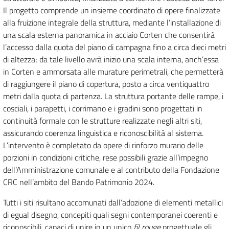
Il progetto comprende un insieme coordinato di opere finalizzate
alla fruizione integrale della struttura, mediante l’installazione di
una scala esterna panoramica in acciaio Corten che consentirà
l’accesso dalla quota del piano di campagna fino a circa dieci metri
di altezza; da tale livello avrà inizio una scala interna, anch’essa
in Corten e ammorsata alle murature perimetrali, che permetterà
di raggiungere il piano di copertura, posto a circa ventiquattro
metri dalla quota di partenza. La struttura portante delle rampe, i
cosciali, i parapetti, i corrimano e i gradini sono progettati in
continuità formale con le strutture realizzate negli altri siti,
assicurando coerenza linguistica e riconoscibilità al sistema.
L’intervento è completato da opere di rinforzo murario delle
porzioni in condizioni critiche, rese possibili grazie all’impegno
dell’Amministrazione comunale e al contributo della Fondazione
CRC nell’ambito del Bando Patrimonio 2024.
Tutti i siti risultano accomunati dall’adozione di elementi metallici
di egual disegno, concepiti quali segni contemporanei coerenti e
riconoscibili, capaci di unire in un unico
fil rouge
progettuale gli