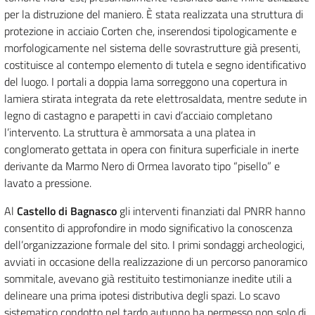
per la distruzione del maniero. È stata realizzata una struttura di
protezione in acciaio Corten che, inserendosi tipologicamente e
morfologicamente nel sistema delle sovrastrutture già presenti,
costituisce al contempo elemento di tutela e segno identificativo
del luogo. I portali a doppia lama sorreggono una copertura in
lamiera stirata integrata da rete elettrosaldata, mentre sedute in
legno di castagno e parapetti in cavi d’acciaio completano
l’intervento. La struttura è ammorsata a una platea in
conglomerato gettata in opera con finitura superficiale in inerte
derivante da Marmo Nero di Ormea lavorato tipo “pisello” e
lavato a pressione.
Al
Castello di Bagnasco
gli interventi finanziati dal PNRR hanno
consentito di approfondire in modo significativo la conoscenza
dell’organizzazione formale del sito. I primi sondaggi archeologici,
avviati in occasione della realizzazione di un percorso panoramico
sommitale, avevano già restituito testimonianze inedite utili a
delineare una prima ipotesi distributiva degli spazi. Lo scavo
sistematico condotto nel tardo autunno ha permesso non solo di