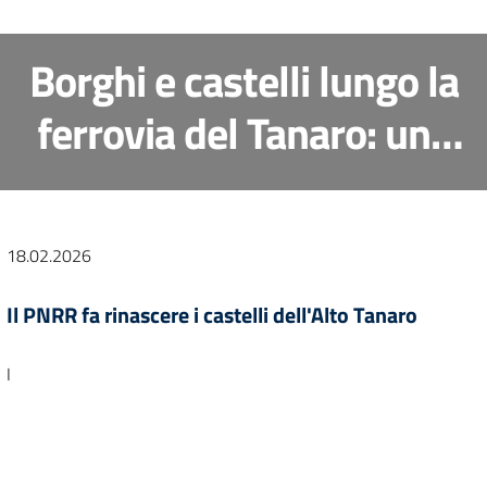
Borghi e castelli lungo la
ferrovia del Tanaro: una
proposta di
rigenerazione culturale e
18.02.2026
sociale tra storia e
Il PNRR fa rinascere i castelli dell'Alto Tanaro
paesaggio
I