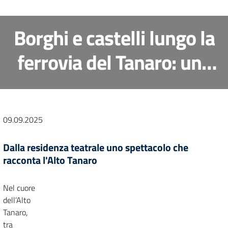
Borghi e castelli lungo la
ferrovia del Tanaro: una
proposta di
rigenerazione culturale e
09.09.2025
sociale tra storia e
Dalla residenza teatrale uno spettacolo che
paesaggio
racconta l'Alto Tanaro
Nel cuore
dell’Alto
Tanaro,
tra