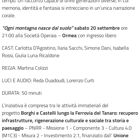
tempo. Un racconto capace di unire generazioni diverse, in cui
memoria, identità e fantasia si intrecciano in un’unica narrazione
corale.
“Ogni montagna nasce dal suolo”
sabato 20 settembre
ore
21:00 alla Società Operaia –
Ormea
con ingresso libero
CAST: Carlotta D’Agostino, Ilaria Sacchi, Simone Dani, Isabella
Rossi, Giulia Luna Ricaldone
REGIA: Martina Colizzi
LUCI E AUDIO: Reda Ouadoudi, Lorenzo Curti
DURATA: 50 minuti
L’iniziativa è compresa tra le attività immateriali del
progetto
Borghi e Castelli lungo la Ferrovia del Tanaro: recupero
infrastrutture, rigenerazione culturale e sociale tra storia e
paesaggio
– PNRR - Missione 1 - Componente 3 - Cultura 4.0
(M1C3) - Misura 2 - Investimento 2.1, finanziato dall’
Unione