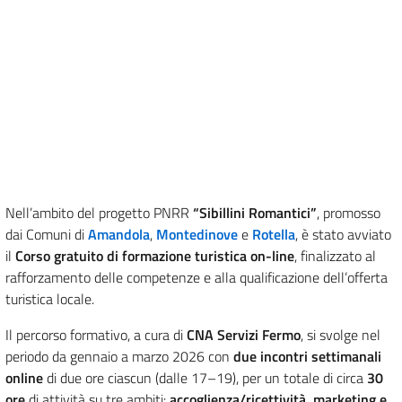
Nell’ambito del progetto PNRR
“Sibillini Romantici”
, promosso
dai Comuni di
Amandola
,
Montedinove
e
Rotella
, è stato avviato
il
Corso gratuito di formazione turistica on-line
, finalizzato al
rafforzamento delle competenze e alla qualificazione dell’offerta
turistica locale.
Il percorso formativo, a cura di
CNA Servizi Fermo
, si svolge nel
periodo da gennaio a marzo 2026 con
due incontri settimanali
online
di due ore ciascun (dalle 17–19), per un totale di circa
30
ore
di attività su tre ambiti:
accoglienza/ricettività, marketing e