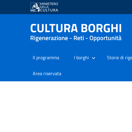
Il programma
I borghi
Storie di ri
Area riservata