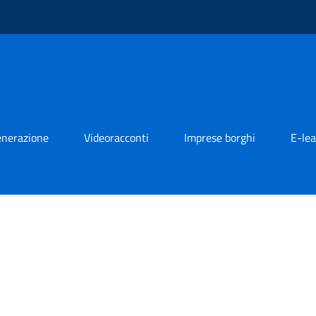
generazione
Videoracconti
Imprese borghi
E-lea